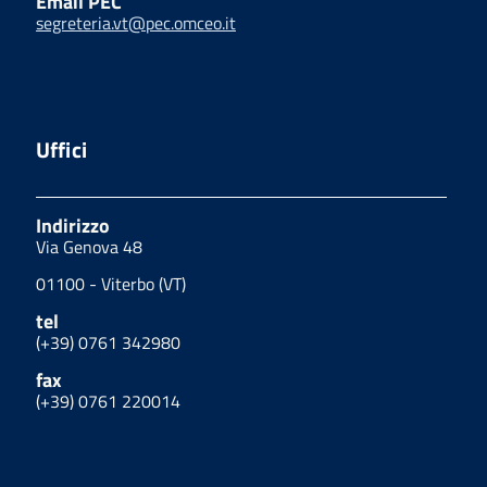
Email PEC
segreteria.vt@pec.omceo.it
Uffici
Indirizzo
Via Genova 48
01100 - Viterbo (VT)
tel
(+39) 0761 342980
fax
(+39) 0761 220014