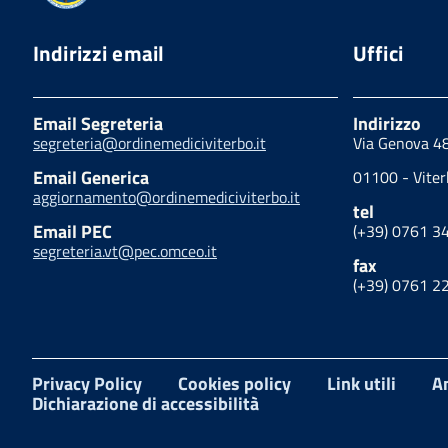
Indirizzi email
Uffici
Email Segreteria
Indirizzo
segreteria@ordinemediciviterbo.it
Via Genova 4
Email Generica
01100 - Viter
aggiornamento@ordinemediciviterbo.it
tel
Email PEC
(+39) 0761 3
segreteria.vt@pec.omceo.it
fax
(+39) 0761 2
Privacy Policy
Cookies policy
Link utili
A
Dichiarazione di accessibilità