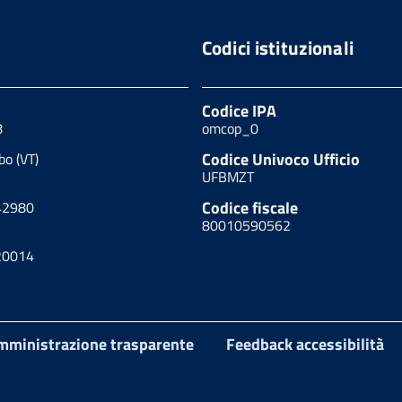
Codici istituzionali
Codice IPA
8
omcop_0
Codice Univoco Ufficio
bo (VT)
UFBMZT
Codice fiscale
42980
80010590562
20014
mministrazione trasparente
Feedback accessibilità