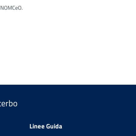
a FNOMCeO.
iterbo
Linee Guida